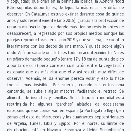
y cogujadas) que crían en la península ibérica, la Alondra ricotí
(Chersophilus duponti) es, de lejos, la más escasa y difícil de
observar. En Catalunya estuvo extinta durante cosa de quince
años y solo recientemente (año 2015), gracias a la protección de
un área minúscula (que es donde más tiempo resistió antes de
desaparecer), a regresado por sus propios medios aunque las
parejas reproductoras, en el año 2019 y que yo sepa, se cuentan
literalmente con los dedos de una mano. Y quizás sobre algún
dedo. Así que sacarle una foto es todo un acontecimiento. No es
un pájaro demasido pequeño (entre 17 y 18 cm de punta de pico
a punta de cola) pero corretea cual ratón entre la vegetación
esteparia que es más alta que él y así resulta muy difícil de
observar. Además, le da enorme pereza volar y eso lo hace
todavía más invisible. Por suerte, cuando se entusiasma
cantando, se sube a algún matorral facilitando el retrato. Se
alimenta de insectos y semillas. Su distribución mundial está
restringida ha algunos “parches” aislados de ecosistema
estepario que se conservan en España (a Portugal no llega), en
zonas del este de Marruecos y los cuadrantes septentrionales
de Argelia, Túnez, Libia y Egipto. Por el norte, su límite de
distribución está en Navarra, Zaragoza y Lleida. Su población