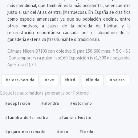
más meridional, que también es la más occidental, se encuentra
justo al sur del Atlas central (Marruecos). En España se clasifica
como especie amenazada ya que su población declina, entre
otros motivos, a causa de la pérdida de hábitat y la
reforestación espontánea causada por el abandono de la
ganadería extensiva (trashumante o tradicional).
Cámara Nikon D7100 con objetivo Sigma 150-600 mms. f: 5.0 - 6.3
(Contemporary) a pulso. Iso:160 Exposición (v):1/500 de segundo.
Apertura (f):7.1
#alosa-becuda
#ave
#bird
#lleida
#pajaro
Etiquetas automáticas generadas por Fotored:
#adaptacion
#alondra
#estornino
#familia-de-la-hierba
#fauna-silvestre
#pajaro-encaramado
#pico
#tordo