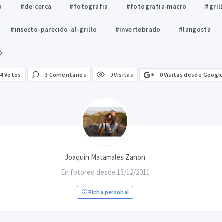
o
#de-cerca
#fotografia
#fotografia-macro
#gril
#insecto-parecido-al-grillo
#invertebrado
#langosta
o
0 Visitas desde Googl
4
Votos
3 Comentarios
0 Visitas
Joaquin Matamales Zanon
En fotored desde 15/12/2011
Ficha personal