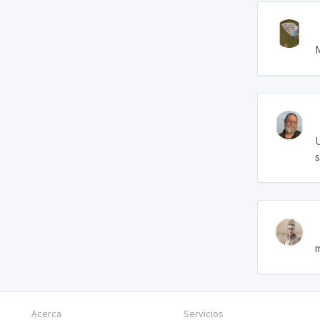
M
U
s
m
Acerca
Servicios