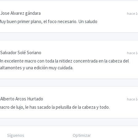
Jose Alvarez gándara
hace 1
uy buen primer plano, el foco necesario. Un saludo
Salvador Solé Soriano
hace 1
n excelente macro con toda la nitidez concentrada en la cabeza del
altamontes y una edición muy cuidada.
Alberto Arcos Hurtado
hace 1
acro de lujo, le has sacado la pelusilla de la cabeza y todo.
Síguenos
Optimizar