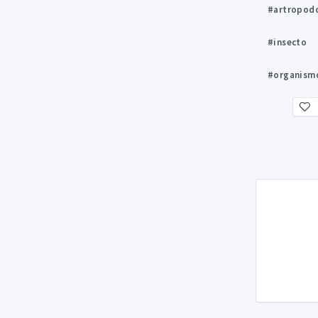
#artropod
#insecto
#organism