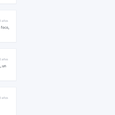
2 años
 foco,
2 años
, un
2 años