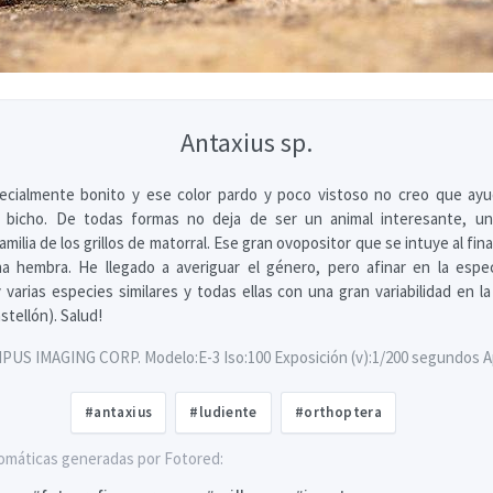
Antaxius sp.
ecialmente bonito y ese color pardo y poco vistoso no creo que ay
l bicho. De todas formas no deja de ser un animal interesante, u
amilia de los grillos de matorral. Ese gran ovopositor que se intuye al fin
a hembra. He llegado a averiguar el género, pero afinar en la espe
varias especies similares y todas ellas con una gran variabilidad en la
stellón). Salud!
PUS IMAGING CORP. Modelo:E-3 Iso:100 Exposición (v):1/200 segundos Ape
#antaxius
#ludiente
#orthoptera
omáticas generadas por Fotored: