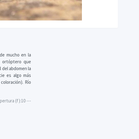
ude mucho en la
n ortóptero que
al del abdomen la
cie es algo más
 coloración). Río
rtura (f):10 ---