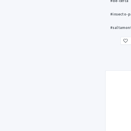
#de-cerca
#insecto-p
#saltamon