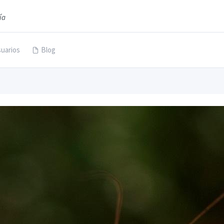
ía
uarios
Blog