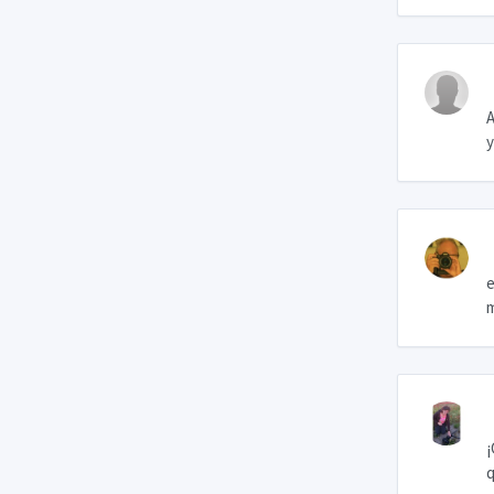
A
y
e
m
¡
q