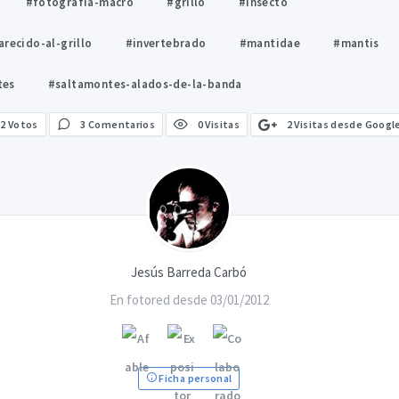
#fotografia-macro
#grillo
#insecto
arecido-al-grillo
#invertebrado
#mantidae
#mantis
tes
#saltamontes-alados-de-la-banda
2 Visitas desde Googl
2
Votos
3 Comentarios
0 Visitas
Jesús Barreda Carbó
En fotored desde 03/01/2012
Ficha personal