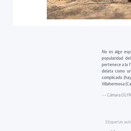
No es algo esp
popularidad de
pertenece a la f
delata como un
complicado (hay 
Villahermosa (Ca
--- Cámara:OLYM
Etiquetas aut