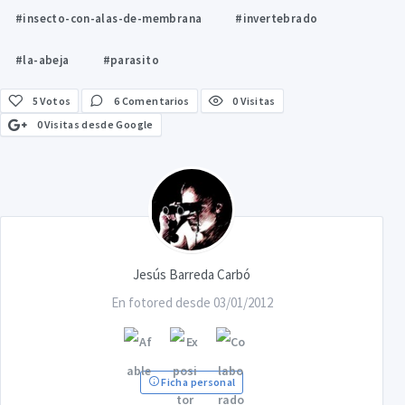
#insecto-con-alas-de-membrana
#invertebrado
#la-abeja
#parasito
5
Votos
6 Comentarios
0 Visitas
0 Visitas desde Google
Jesús Barreda Carbó
En fotored desde 03/01/2012
Ficha personal