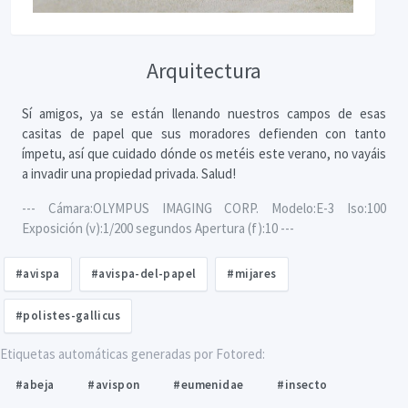
Arquitectura
Sí amigos, ya se están llenando nuestros campos de esas
casitas de papel que sus moradores defienden con tanto
ímpetu, así que cuidado dónde os metéis este verano, no vayáis
a invadir una propiedad privada. Salud!
--- Cámara:OLYMPUS IMAGING CORP. Modelo:E-3 Iso:100
Exposición (v):1/200 segundos Apertura (f):10 ---
#avispa
#avispa-del-papel
#mijares
#polistes-gallicus
Etiquetas automáticas generadas por Fotored:
#abeja
#avispon
#eumenidae
#insecto