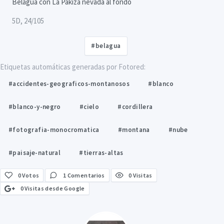
Belagua con La Pakiza nevada al fondo
5D, 24/105
#belagua
Etiquetas automáticas generadas por Fotored:
#accidentes-geograficos-montanosos
#blanco
#blanco-y-negro
#cielo
#cordillera
#fotografia-monocromatica
#montana
#nube
#paisaje-natural
#tierras-altas
0
Votos
1 Comentarios
0 Visitas
0 Visitas desde Google