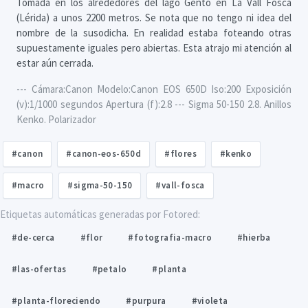
Tomada en los alrededores del lago Gento en La Vall Fosca
(Lérida) a unos 2200 metros. Se nota que no tengo ni idea del
nombre de la susodicha. En realidad estaba foteando otras
supuestamente iguales pero abiertas. Esta atrajo mi atención al
estar aún cerrada.
--- Cámara:Canon Modelo:Canon EOS 650D Iso:200 Exposición
(v):1/1000 segundos Apertura (f):2.8 --- Sigma 50-150 2.8. Anillos
Kenko. Polarizador
#canon
#canon-eos-650d
#flores
#kenko
#macro
#sigma-50-150
#vall-fosca
Etiquetas automáticas generadas por Fotored:
#de-cerca
#flor
#fotografia-macro
#hierba
#las-ofertas
#petalo
#planta
#planta-floreciendo
#purpura
#violeta