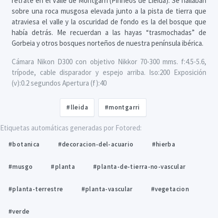
retraté en el Valle de Montgarri (Pirineos de Lleida). Se hallaban
sobre una roca musgosa elevada junto a la pista de tierra que
atraviesa el valle y la oscuridad de fondo es la del bosque que
había detrás. Me recuerdan a las hayas “trasmochadas” de
Gorbeia y otros bosques norteños de nuestra península ibérica.
Cámara Nikon D300 con objetivo Nikkor 70-300 mms. f:4.5-5.6,
trípode, cable disparador y espejo arriba. Iso:200 Exposición
(v):0.2 segundos Apertura (f):40
#lleida
#montgarri
Etiquetas automáticas generadas por Fotored:
#botanica
#decoracion-del-acuario
#hierba
#musgo
#planta
#planta-de-tierra-no-vascular
#planta-terrestre
#planta-vascular
#vegetacion
#verde