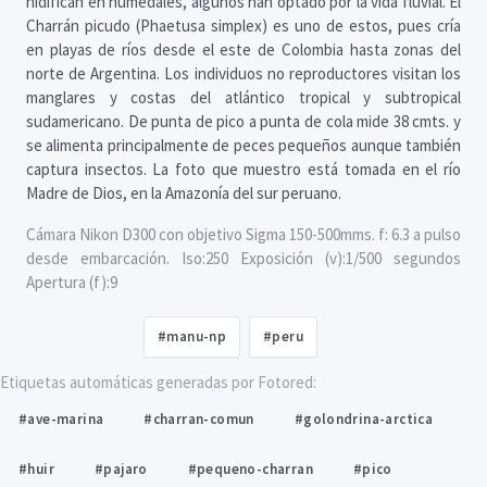
nidifican en humedales, algunos han optado por la vida fluvial. El
Charrán picudo (Phaetusa simplex) es uno de estos, pues cría
en playas de ríos desde el este de Colombia hasta zonas del
norte de Argentina. Los individuos no reproductores visitan los
manglares y costas del atlántico tropical y subtropical
sudamericano. De punta de pico a punta de cola mide 38 cmts. y
se alimenta principalmente de peces pequeños aunque también
captura insectos. La foto que muestro está tomada en el río
Madre de Dios, en la Amazonía del sur peruano.
Cámara Nikon D300 con objetivo Sigma 150-500mms. f: 6.3 a pulso
desde embarcación. Iso:250 Exposición (v):1/500 segundos
Apertura (f):9
#manu-np
#peru
Etiquetas automáticas generadas por Fotored:
#ave-marina
#charran-comun
#golondrina-arctica
#huir
#pajaro
#pequeno-charran
#pico