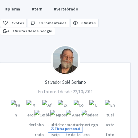
#pierna
#tern
#vertebrado
7
Votos
10 Comentarios
0 Visitas
1 Visitas desde Google
Salvador Solé Soriano
En fotored desde 22/10/2011
Ficha personal