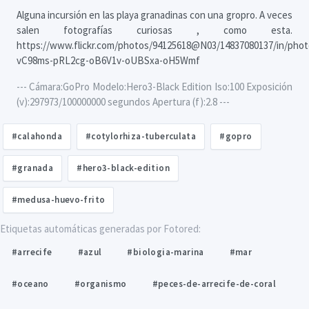
Alguna incursión en las playa granadinas con una gropro. A veces
salen fotografías curiosas , como esta.
https://www.flickr.com/photos/94125618@N03/14837080137/in/photo
vC98ms-pRL2cg-oB6V1v-oUBSxa-oH5Wmf
--- Cámara:GoPro Modelo:Hero3-Black Edition Iso:100 Exposición
(v):297973/100000000 segundos Apertura (f):2.8 ---
#calahonda
#cotylorhiza-tuberculata
#gopro
#granada
#hero3-black-edition
#medusa-huevo-frito
Etiquetas automáticas generadas por Fotored:
#arrecife
#azul
#biologia-marina
#mar
#oceano
#organismo
#peces-de-arrecife-de-coral