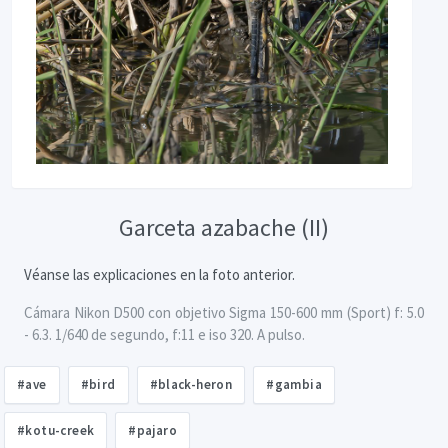
Garceta azabache (II)
Véanse las explicaciones en la foto anterior.
Cámara Nikon D500 con objetivo Sigma 150-600 mm (Sport) f: 5.0
- 6.3. 1/640 de segundo, f:11 e iso 320. A pulso.
#ave
#bird
#black-heron
#gambia
#kotu-creek
#pajaro