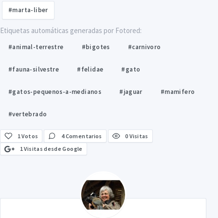
#marta-liber
Etiquetas automáticas generadas por Fotored:
#animal-terrestre
#bigotes
#carnivoro
#fauna-silvestre
#felidae
#gato
#gatos-pequenos-a-medianos
#jaguar
#mamifero
#vertebrado
1
Votos
4 Comentarios
0 Visitas
1 Visitas desde Google