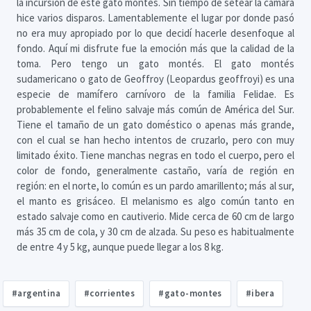
la incursión de este gato montés. Sin tiempo de setear la cámara
hice varios disparos. Lamentablemente el lugar por donde pasó
no era muy apropiado por lo que decidí hacerle desenfoque al
fondo. Aquí mi disfrute fue la emoción más que la calidad de la
toma. Pero tengo un gato montés. El gato montés
sudamericano o gato de Geoffroy (Leopardus geoffroyi) es una
especie de mamífero carnívoro de la familia Felidae. Es
probablemente el felino salvaje más común de América del Sur.
Tiene el tamaño de un gato doméstico o apenas más grande,
con el cual se han hecho intentos de cruzarlo, pero con muy
limitado éxito. Tiene manchas negras en todo el cuerpo, pero el
color de fondo, generalmente castaño, varía de región en
región: en el norte, lo común es un pardo amarillento; más al sur,
el manto es grisáceo. El melanismo es algo común tanto en
estado salvaje como en cautiverio. Mide cerca de 60 cm de largo
más 35 cm de cola, y 30 cm de alzada. Su peso es habitualmente
de entre 4 y 5 kg, aunque puede llegar a los 8 kg.
#argentina
#corrientes
#gato-montes
#ibera