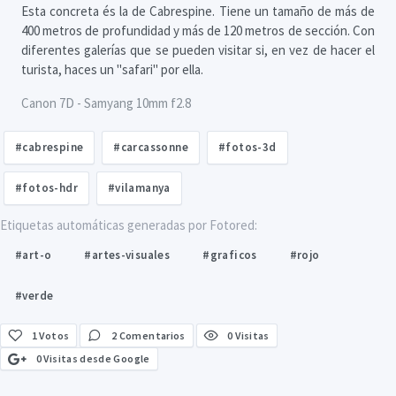
Esta concreta és la de Cabrespine. Tiene un tamaño de más de
400 metros de profundidad y más de 120 metros de sección. Con
diferentes galerías que se pueden visitar si, en vez de hacer el
turista, haces un "safari" por ella.
Canon 7D - Samyang 10mm f2.8
#cabrespine
#carcassonne
#fotos-3d
#fotos-hdr
#vilamanya
Etiquetas automáticas generadas por Fotored:
#art-o
#artes-visuales
#graficos
#rojo
#verde
1
Votos
2 Comentarios
0 Visitas
0 Visitas desde Google