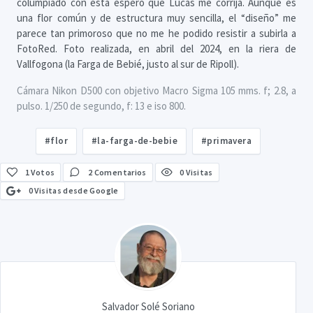
columpiado con esta espero que Lucas me corrija. Aunque es
una flor común y de estructura muy sencilla, el “diseño” me
parece tan primoroso que no me he podido resistir a subirla a
FotoRed. Foto realizada, en abril del 2024, en la riera de
Vallfogona (la Farga de Bebié, justo al sur de Ripoll).
Cámara Nikon D500 con objetivo Macro Sigma 105 mms. f; 2.8, a
pulso. 1/250 de segundo, f: 13 e iso 800.
#flor
#la-farga-de-bebie
#primavera
1
Votos
2 Comentarios
0 Visitas
0 Visitas desde Google
Salvador Solé Soriano