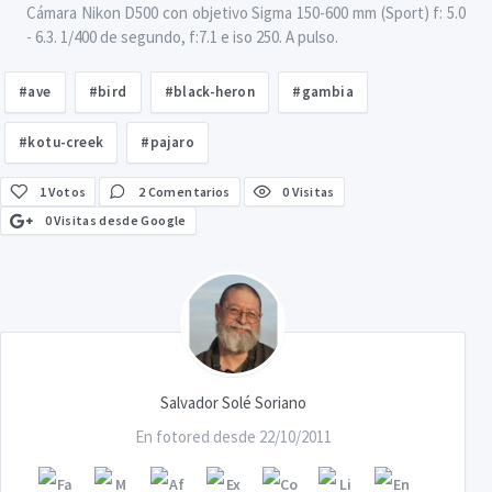
Cámara Nikon D500 con objetivo Sigma 150-600 mm (Sport) f: 5.0
- 6.3. 1/400 de segundo, f:7.1 e iso 250. A pulso.
#ave
#bird
#black-heron
#gambia
#kotu-creek
#pajaro
1
Votos
2 Comentarios
0 Visitas
0 Visitas desde Google
Salvador Solé Soriano
En fotored desde 22/10/2011