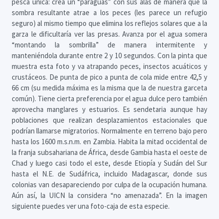
pesca única: crea un “paraguas” con sus alas de manera que la
sombra resultante atrae a los peces (les parece un refugio
seguro) al mismo tiempo que elimina los reflejos solares que a la
garza le dificultaría ver las presas. Avanza por el agua somera
“montando la sombrilla” de manera intermitente y
manteniéndola durante entre 2 y 10 segundos. Con la pinta que
muestra esta foto y va atrapando peces, insectos acuáticos y
crustáceos. De punta de pico a punta de cola mide entre 42,5 y
66 cm (su medida máxima es la misma que la de nuestra garceta
común). Tiene cierta preferencia por el agua dulce pero también
aprovecha manglares y estuarios. Es sendetaria aunque hay
poblaciones que realizan desplazamientos estacionales que
podrían llamarse migratorios. Normalmente en terreno bajo pero
hasta los 1600 m.s.n.m. en Zambia. Habita la mitad occidental de
la franja subsahariana de África, desde Gambia hasta el oeste de
Chad y luego casi todo el este, desde Etiopía y Sudán del Sur
hasta el N.E. de Sudáfrica, incluido Madagascar, donde sus
colonias van desapareciendo por culpa de la ocupación humana.
Aún así, la UICN la considera “no amenazada”. En la imagen
siguiente puedes ver una foto-caja de esta especie.