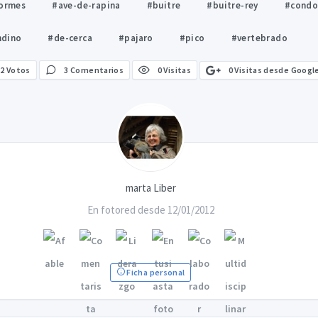
formes
#ave-de-rapina
#buitre
#buitre-rey
#condo
ndino
#de-cerca
#pajaro
#pico
#vertebrado
0 Visitas desde Googl
2
Votos
3 Comentarios
0 Visitas
marta Liber
En fotored desde 12/01/2012
Ficha personal