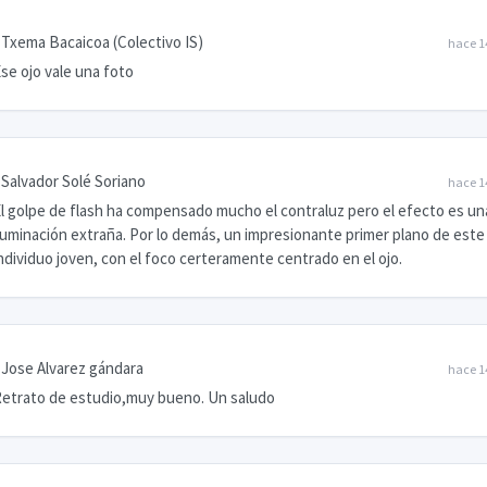
Txema Bacaicoa (Colectivo IS)
hace 1
se ojo vale una foto
Salvador Solé Soriano
hace 1
l golpe de flash ha compensado mucho el contraluz pero el efecto es un
luminación extraña. Por lo demás, un impresionante primer plano de este
ndividuo joven, con el foco certeramente centrado en el ojo.
Jose Alvarez gándara
hace 1
etrato de estudio,muy bueno. Un saludo