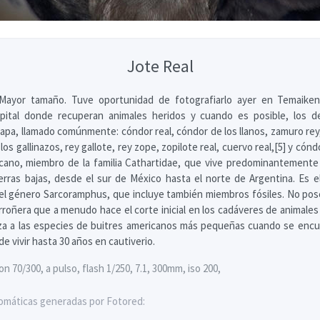
Jote Real
Mayor tamaño. Tuve oportunidad de fotografiarlo ayer en Temaike
pital donde recuperan animales heridos y cuando es posible, los de
pa, llamado comúnmente: cóndor real, cóndor de los llanos, zamuro rey, 
 los gallinazos, rey gallote, rey zope, zopilote real, cuervo real,[5] y cónd
icano, miembro de la familia Cathartidae, que vive predominantemente
ierras bajas, desde el sur de México hasta el norte de Argentina. Es 
el género Sarcoramphus, que incluye también miembros fósiles. No po
arroñera que a menudo hace el corte inicial en los cadáveres de animales
za a las especies de buitres americanos más pequeñas cuando se encu
e vivir hasta 30 años en cautiverio.
 70/300, a pulso, flash 1/250, 7.1, 300mm, iso 200,
omáticas generadas por Fotored: