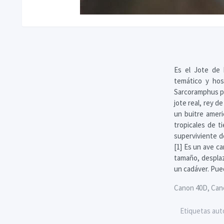
Es el Jote de 
temático y hos
Sarcoramphus pa
jote real, rey de
un buitre amer
tropicales de t
superviviente d
[1] Es un ave c
tamaño, despla
un cadáver. Pued
Canon 40D, Canon
Etiquetas aut