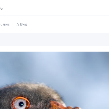
ía
uarios
Blog