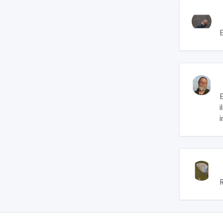
E
E
i
i
R