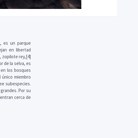
n, es un parque
jan en libertad
zopilote rey,[4]
or de la selva, es
 en los bosques
el único miembro
see subespecies.
 grandes. Por su
entran cerca de