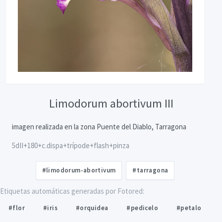
Limodorum abortivum III
imagen realizada en la zona Puente del Diablo, Tarragona
5dII+180+c.dispa+trípode+flash+pinza
#limodorum-abortivum
#tarragona
Etiquetas automáticas generadas por Fotored:
#flor
#iris
#orquidea
#pedicelo
#petalo