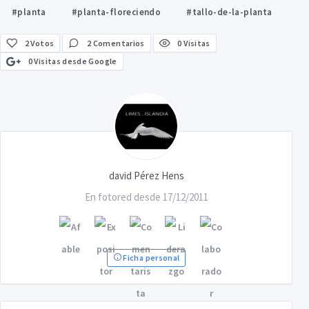
#planta
#planta-floreciendo
#tallo-de-la-planta
2
Votos
2 Comentarios
0 Visitas
0 Visitas desde Google
david Pérez Hens
En fotored desde 17/12/2011
Ficha personal