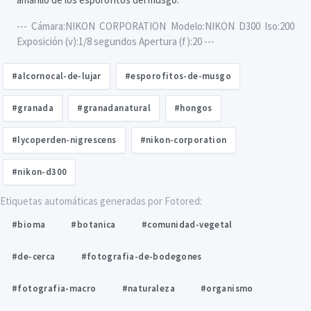
--- Cámara:NIKON CORPORATION Modelo:NIKON D300 Iso:200
Exposición (v):1/8 segundos Apertura (f):20 ---
#alcornocal-de-lujar
#esporofitos-de-musgo
#granada
#granadanatural
#hongos
#lycoperden-nigrescens
#nikon-corporation
#nikon-d300
Etiquetas automáticas generadas por Fotored:
#bioma
#botanica
#comunidad-vegetal
#de-cerca
#fotografia-de-bodegones
#fotografia-macro
#naturaleza
#organismo