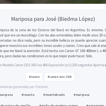
Mariposa para José (Biedma López)
iposa de la zona de los Esteros del Iberá en Argentina. Es enorme. 
sé que era un murciélago. Con las alas extendidas debe medir unos 20 cm
 cerradas no dice nada, pero su increíble belleza se puede apreciar cuan
superor muestra sus increíbles tonos azules y cianes. Creo que sale al at
, lo que me llamó la atención. Está hecha con Canon EF 100-400mm L a 4
ra, pero dadas las condiciones es lo que mejor pude hacer. Slds.
n Modelo:Canon EOS 30D Iso:400 Exposición (v):1/250 segundos Apertura (
#canon
#canon-eos-30d
omáticas generadas por Fotored:
mariposa
#insecto
#invertebrado
#mariposa
de-patas-de-cepillo
#ninfa-de-madera-comun
#organismo