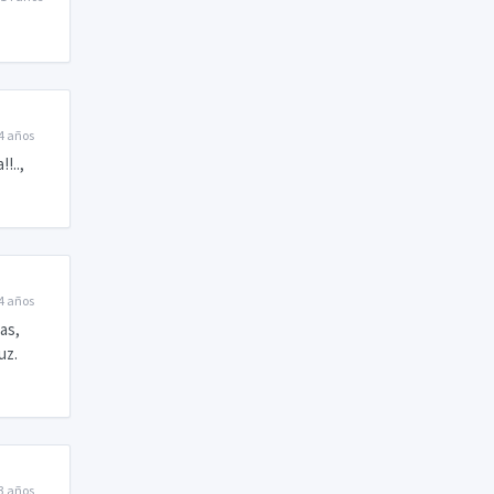
4 años
!..,
4 años
as,
uz.
3 años