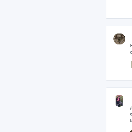
E
c
¡
e
l