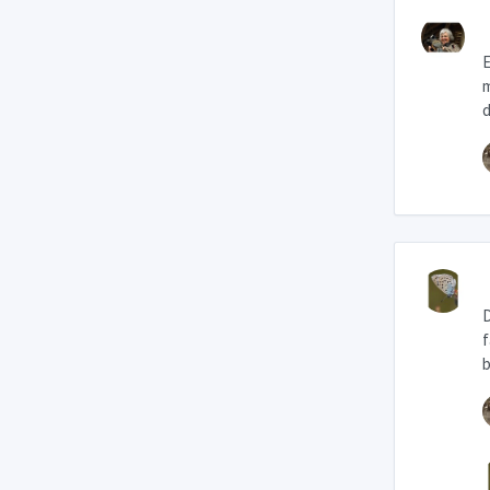
E
m
d
D
f
b