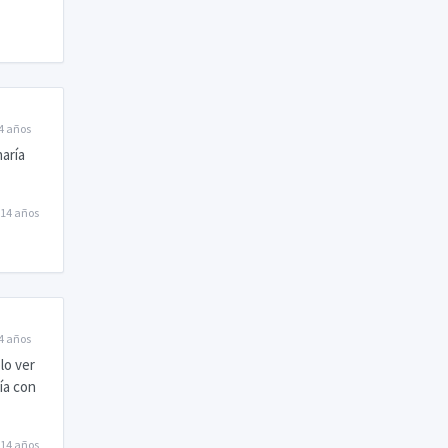
4 años
haría
14 años
4 años
lo ver
ía con
14 años