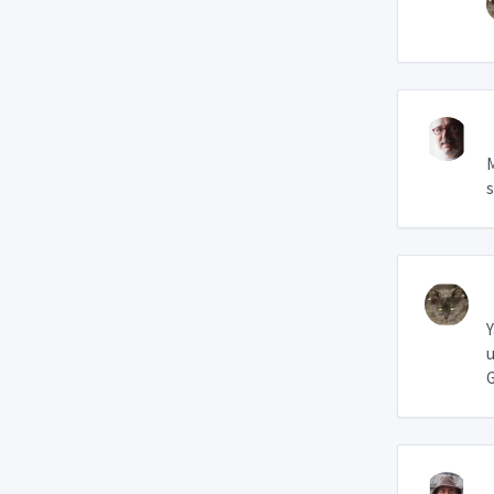
M
s
Y
u
G