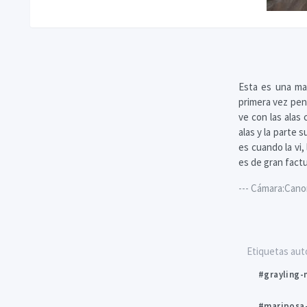
Esta es una mar
primera vez pen
ve con las alas
alas y la parte 
es cuando la vi
es de gran factu
--- Cámara:Cano
Etiquetas aut
#grayling-
#mariposa-