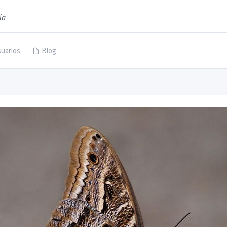
ía
uarios
Blog