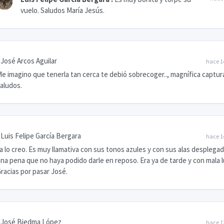
vuelo. Saludos María Jesús.
José Arcos Aguilar
hace 1
e imagino que tenerla tan cerca te debió sobrecoger.., magnífica captura!
aludos.
Luis Felipe García Bergara
hace 1
a lo creo. Es muy llamativa con sus tonos azules y con sus alas desplegad
na pena que no haya podido darle en reposo. Era ya de tarde y con mala l
racias por pasar José.
José Biedma López
hace 1