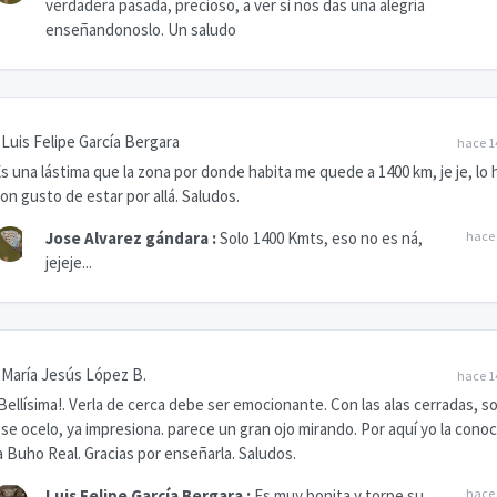
verdadera pasada, precioso, a ver si nos das una alegría
enseñandonoslo. Un saludo
Luis Felipe García Bergara
hace 1
s una lástima que la zona por donde habita me quede a 1400 km, je je, lo 
on gusto de estar por allá. Saludos.
Jose Alvarez gándara
:
Solo 1400 Kmts, eso no es ná,
hace 
jejeje...
María Jesús López B.
hace 1
Bellísima!. Verla de cerca debe ser emocionante. Con las alas cerradas, so
se ocelo, ya impresiona. parece un gran ojo mirando. Por aquí yo la conoc
a Buho Real. Gracias por enseñarla. Saludos.
Luis Felipe García Bergara
:
Es muy bonita y torpe su
hace 