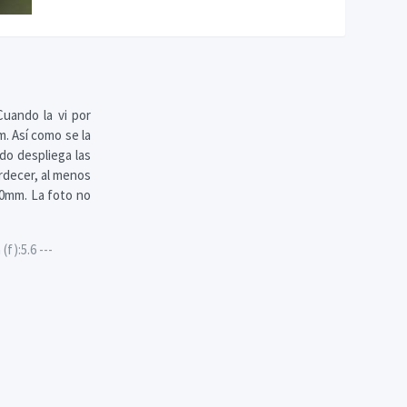
Cuando la vi por
. Así como se la
do despliega las
ardecer, al menos
00mm. La foto no
f):5.6 ---