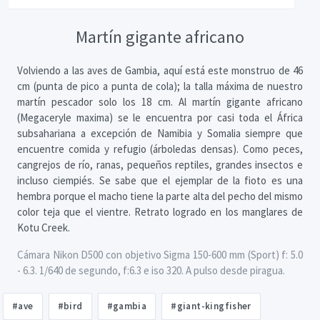
Martín gigante africano
Volviendo a las aves de Gambia, aquí está este monstruo de 46
cm (punta de pico a punta de cola); la talla máxima de nuestro
martín pescador solo los 18 cm. Al martín gigante africano
(Megaceryle maxima) se le encuentra por casi toda el África
subsahariana a excepción de Namibia y Somalia siempre que
encuentre comida y refugio (árboledas densas). Como peces,
cangrejos de río, ranas, pequeños reptiles, grandes insectos e
incluso ciempiés. Se sabe que el ejemplar de la fioto es una
hembra porque el macho tiene la parte alta del pecho del mismo
color teja que el vientre. Retrato logrado en los manglares de
Kotu Creek.
Cámara Nikon D500 con objetivo Sigma 150-600 mm (Sport) f: 5.0
- 6.3. 1/640 de segundo, f:6.3 e iso 320. A pulso desde piragua.
#ave
#bird
#gambia
#giant-kingfisher