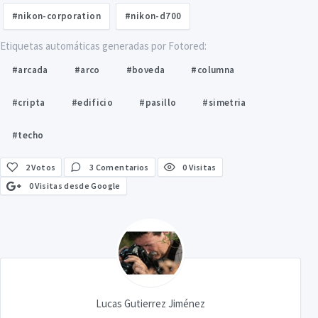
#nikon-corporation
#nikon-d700
Etiquetas automáticas generadas por Fotored:
#arcada
#arco
#boveda
#columna
#cripta
#edificio
#pasillo
#simetria
#techo
2
Votos
3 Comentarios
0 Visitas
0 Visitas desde Google
Lucas Gutierrez Jiménez