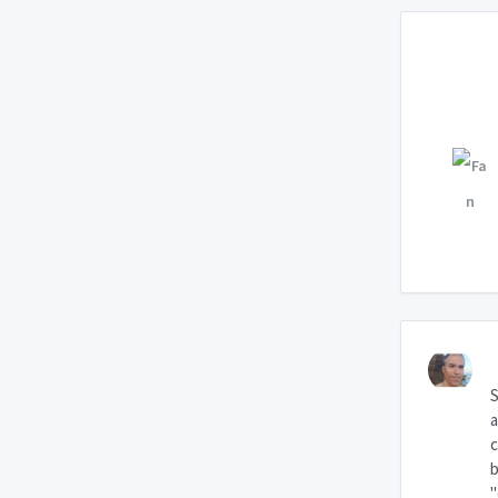
S
a
c
b
"