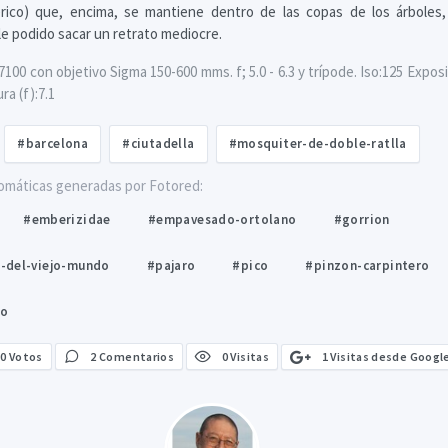
érico) que, encima, se mantiene dentro de las copas de los árboles,
le podido sacar un retrato mediocre.
00 con objetivo Sigma 150-600 mms. f; 5.0 - 6.3 y trípode. Iso:125 Exposi
a (f):7.1
#barcelona
#ciutadella
#mosquiter-de-doble-ratlla
omáticas generadas por Fotored:
#emberizidae
#empavesado-ortolano
#gorrion
-del-viejo-mundo
#pajaro
#pico
#pinzon-carpintero
do
1 Visitas desde Googl
0
Votos
2 Comentarios
0 Visitas