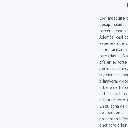
Los mosquitero
desapercibidos 
tercera especi
Además, casi to
especies que c
espectacular; c
terciarias… ¡Gu
cría en el norte
por lo cual nunc
la península ib
primaveral y oto
urbano de Barce
estos cambios
calentamiento g
En su zona de c
de pequeños i
presentan idént
encuadre origin