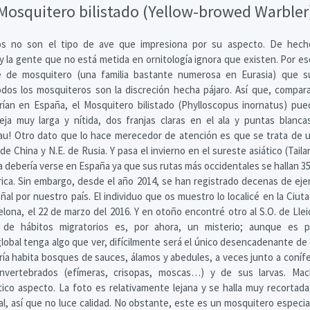
Mosquitero bilistado (Yellow-browed Warbler
s no son el tipo de ave que impresiona por su aspecto. De hech
y la gente que no está metida en ornitología ignora que existen. Por eso
e de mosquitero (una familia bastante numerosa en Eurasia) que 
dos los mosquiteros son la discreción hecha pájaro. Así que, compar
rían en España, el Mosquitero bilistado (Phylloscopus inornatus) pue
eja muy larga y nítida, dos franjas claras en el ala y puntas blanc
au! Otro dato que lo hace merecedor de atención es que se trata de u
 de China y N.E. de Rusia. Y pasa el invierno en el sureste asiático (Tai
a debería verse en España ya que sus rutas más occidentales se hallan 3
érica. Sin embargo, desde el año 2014, se han registrado decenas de ej
ñal por nuestro país. El individuo que os muestro lo localicé en la Ciut
lona, el 22 de marzo del 2016. Y en otoño encontré otro al S.O. de Llei
 de hábitos migratorios es, por ahora, un misterio; aunque es p
lobal tenga algo que ver, difícilmente será el único desencadenante d
ría habita bosques de sauces, álamos y abedules, a veces junto a conífe
nvertebrados (efímeras, crisopas, moscas…) y de sus larvas. Ma
ico aspecto. La foto es relativamente lejana y se halla muy recortad
al, así que no luce calidad. No obstante, este es un mosquitero especi