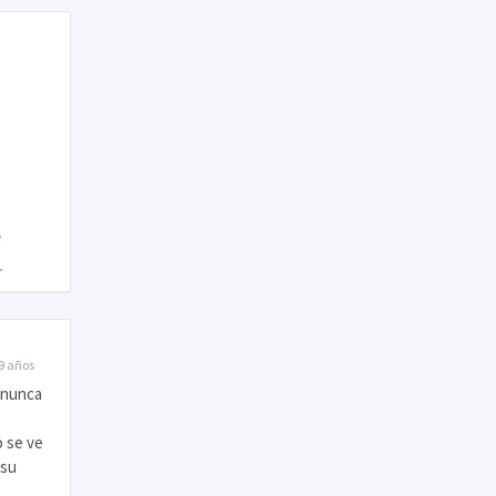
9 años
o nunca
o se ve
 su