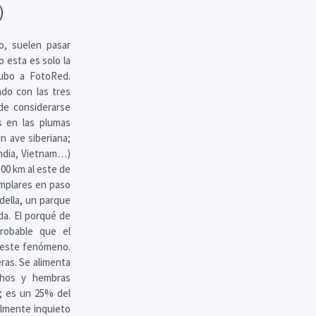
)
o, suelen pasar
 esta es solo la
subo a FotoRed.
ado con las tres
de considerarse
as en las plumas
n ave siberiana;
landia, Vietnam…)
500 km al este de
emplares en paso
adella, un parque
da. El porqué de
robable que el
e este fenómeno.
ras. Se alimenta
chos y hembras
a; es un 25% del
almente inquieto