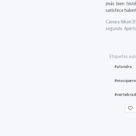
(más bien hist
satisfece haber
Cámara Nikon D71
segundo. Apertur
Etiquetas aut
#alondra
#mosquero
#vertebra