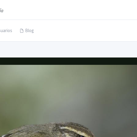
ía
uarios
Blog