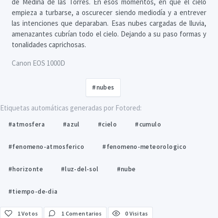
de Medina de las Torres. En esos momentos, en que el cielo
empieza a turbarse, a oscurecer siendo mediodía y a entrever
las intenciones que deparaban. Esas nubes cargadas de lluvia,
amenazantes cubrían todo el cielo. Dejando a su paso formas y
tonalidades caprichosas.
Canon EOS 1000D
#nubes
Etiquetas automáticas generadas por Fotored:
#atmosfera
#azul
#cielo
#cumulo
#fenomeno-atmosferico
#fenomeno-meteorologico
#horizonte
#luz-del-sol
#nube
#tiempo-de-dia
1
Votos
1 Comentarios
0 Visitas