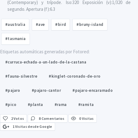
(Contemporary) y trípode. Iso:320 Exposición (v):1/320 de
segundo. Apertura (f):6.3
#australia
#ave
#bird
#bruny-island
#tasmania
Etiquetas automáticas generadas por Fotored:
#curruca-echada-a-un-lado-de-la-castana
#fauna-silvestre
#kinglet-coronado-de-oro
#pajaro
#pajaro-cantor
#pajaro-encaramado
#pico
#planta
#rama
#ramita
2
Votos
8 Comentarios
0 Visitas
1 Visitas desde Google