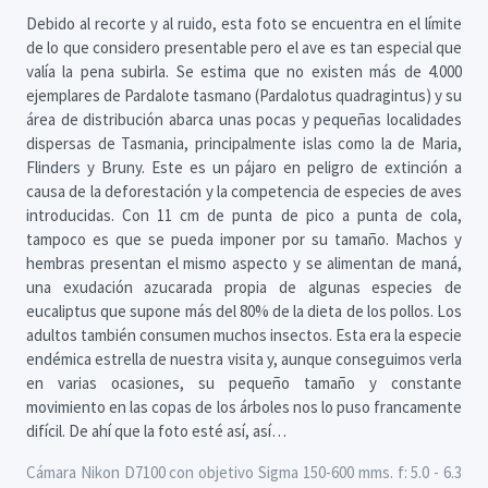
Debido al recorte y al ruido, esta foto se encuentra en el límite
de lo que considero presentable pero el ave es tan especial que
valía la pena subirla. Se estima que no existen más de 4.000
ejemplares de Pardalote tasmano (Pardalotus quadragintus) y su
área de distribución abarca unas pocas y pequeñas localidades
dispersas de Tasmania, principalmente islas como la de Maria,
Flinders y Bruny. Este es un pájaro en peligro de extinción a
causa de la deforestación y la competencia de especies de aves
introducidas. Con 11 cm de punta de pico a punta de cola,
tampoco es que se pueda imponer por su tamaño. Machos y
hembras presentan el mismo aspecto y se alimentan de maná,
una exudación azucarada propia de algunas especies de
eucaliptus que supone más del 80% de la dieta de los pollos. Los
adultos también consumen muchos insectos. Esta era la especie
endémica estrella de nuestra visita y, aunque conseguimos verla
en varias ocasiones, su pequeño tamaño y constante
movimiento en las copas de los árboles nos lo puso francamente
difícil. De ahí que la foto esté así, así…
Cámara Nikon D7100 con objetivo Sigma 150-600 mms. f: 5.0 - 6.3