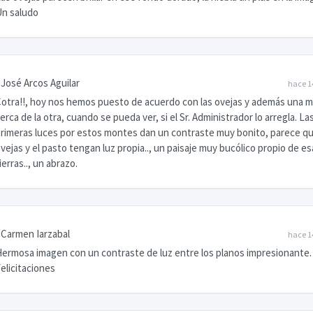
n saludo
José Arcos Aguilar
hace 1
otra!!, hoy nos hemos puesto de acuerdo con las ovejas y además una 
erca de la otra, cuando se pueda ver, si el Sr. Administrador lo arregla. La
rimeras luces por estos montes dan un contraste muy bonito, parece qu
vejas y el pasto tengan luz propia.., un paisaje muy bucólico propio de es
ierras.., un abrazo.
Carmen Iarzabal
hace 1
ermosa imagen con un contraste de luz entre los planos impresionante.
elicitaciones