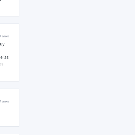
4 años
muy
s
e las
as
4 años