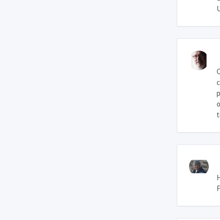
U
C
c
p
o
t
H
F