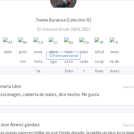
Txema Bacaicoa (Colectivo IS)
En fotored desde 04/01/2012
Ficha personal
marta Liber
hace 1
sta imagen, cubierta de nubes, dice mucho. Me gusta
Jose Alvarez gándara
hace 1
as ovejas parecen brillar en ese fondo dorado, la niebla un plus en la ima