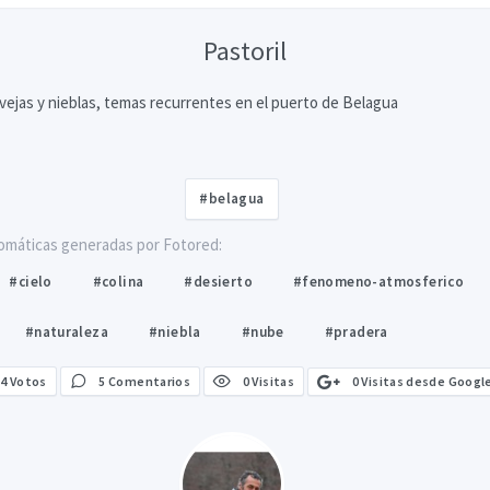
Pastoril
ovejas y nieblas, temas recurrentes en el puerto de Belagua
#belagua
omáticas generadas por Fotored:
#cielo
#colina
#desierto
#fenomeno-atmosferico
#naturaleza
#niebla
#nube
#pradera
0 Visitas desde Googl
4
Votos
5 Comentarios
0 Visitas