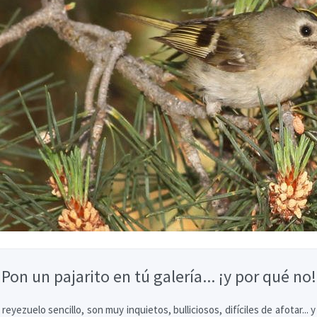
Pon un pajarito en tú galería... ¡y por qué no!
n reyezuelo sencillo, son muy inquietos, bulliciosos, difíciles de afotar...