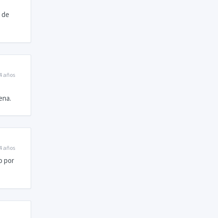
s de
4 años
ena.
4 años
o por