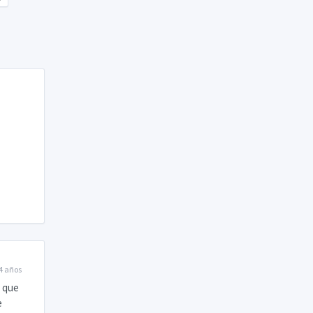
4 años
a que
e