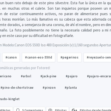
e un buen rato debajo de este pino silvestre. Esta fue la única en la qu
a... en muchas otras el culete. Son tan inquietos porque poseen un 
n de estar continuamente activos, no paran de alimentarse pues s
s horas morirían. Lo más llamativo es su cabeza que esta adornada co
nte dorados, a semejanza de una corona, de ahí el nombre, pero en dim
maño. La foto posiblemente no tiene la necesaria calidad pero a mi 
 en este caso por su dificultad en fotografiarle.
n Modelo:Canon EOS 550D Iso:400 Exposición (v):1/160 segundos Apertura 
#canon
#canon-eos-550d
#pegerinos
#reyezuelo-sen
omáticas generadas por Fotored:
ericano
#arbol
#jack-pine
#pajaro
#pajaro-encar
#pino-de-shortstraw
#pinzon
#planta
nado-kinglet
0 Visitas desde Googl
4
Votos
5 Comentarios
0 Visitas