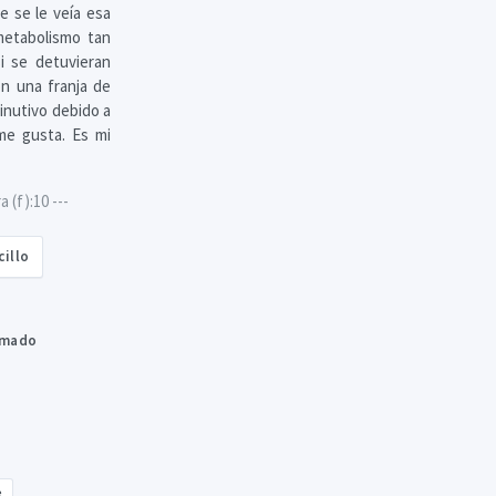
e se le veía esa
metabolismo tan
i se detuvieran
n una franja de
inutivo debido a
me gusta. Es mi
(f):10 ---
cillo
amado
e