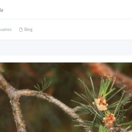
ía
uarios
Blog