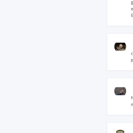
g
e
E
c
p
N
n