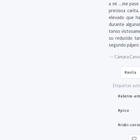
a mi ....me pas
preciosa carit
elevado que ha
durante alguna
tonos vistosame
su reducido ta
segundo pájaro y
--- Cámara:Cano
#avila
Etiquetas aut
#alerce-am
#pico
#rubi-coro