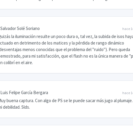
Salvador Solé Soriano
hace 1
uizás la iluminación resulte un poco dura o, tal vez, la subida de isos hay
ctuado en detrimento de los matices y la pérdida de rango dinámico
desventajas menos conocidas que el problema del "ruido"). Pero queda
emostrado, para mi satisfacción, que el flash no es la única manera de "
n colibrí en el aire.
Luis Felipe García Bergara
hace 1
uy buena captura. Con algo de PS se le puede sacar más jugo al plumaje
i debilidad. Slds.