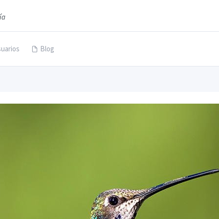
ía
uarios
Blog