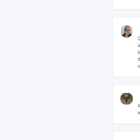
Q
a
(
d
u
M
m