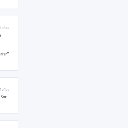
4 años
a
parar"
4 años
. Son