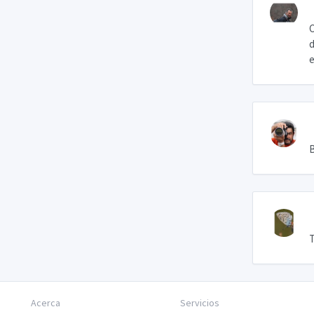
C
d
B
T
Acerca
Servicios