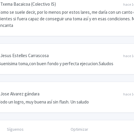
Txema Bacaicoa (Colectivo IS)
hace 1
omo se suele decir, por lo menos por estos lares, me daría con un canto 
ientes si fuera capaz de conseguir una toma así y en esas condiciones. 
encanta
Jesus Estelles Carrascosa
hace 1
uenisima toma,con buen fondo y perfecta ejecucion.Saludos
Jose Alvarez gándara
hace 1
odo un logro, muy buena así sin flash. Un saludo
Síguenos
Optimizar