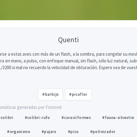
Quenti
arse a estas aves con más de un flash, a la sombra, para congelar su mov
ra en mano, a pulso, con enfoque manual, sin flash, sólo luz natural, su
 1/3200 si mal no recuerdo la velocidad de obturación. Espero sea de vues
#barbijo
#picaflor
omáticas generadas por Fotored:
colibri
#colibri-rufo
#coraciiformes
#fauna-silvestre
#organismo
#pajaro
#pico
#polinizador