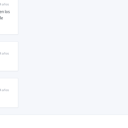
4 años
en los
Me
4 años
4 años