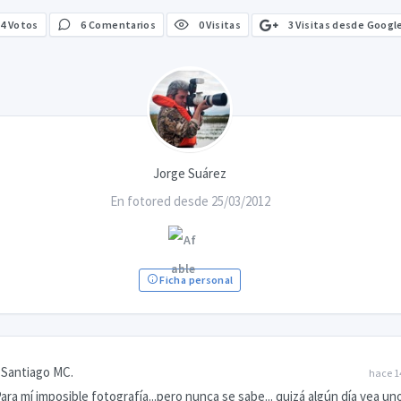
3 Visitas desde Googl
4
Votos
6 Comentarios
0 Visitas
Jorge Suárez
En fotored desde 25/03/2012
Ficha personal
Santiago MC.
hace 1
ara mí imposible fotografía...pero nunca se sabe... quizá algún día vea un