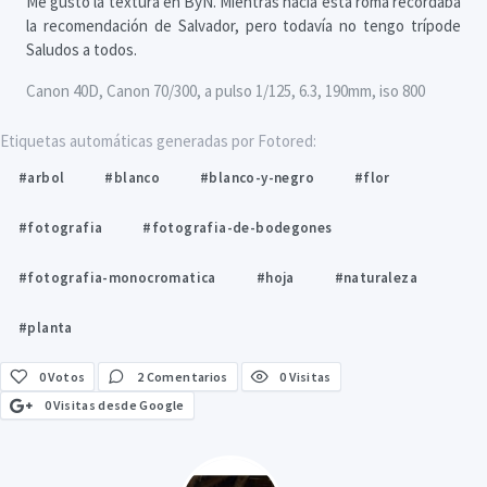
Me gustó la textura en ByN. Mientras hacía esta roma recordaba
la recomendación de Salvador, pero todavía no tengo trípode
Saludos a todos.
Canon 40D, Canon 70/300, a pulso 1/125, 6.3, 190mm, iso 800
Etiquetas automáticas generadas por Fotored:
#arbol
#blanco
#blanco-y-negro
#flor
#fotografia
#fotografia-de-bodegones
#fotografia-monocromatica
#hoja
#naturaleza
#planta
0
Votos
2 Comentarios
0 Visitas
0 Visitas desde Google