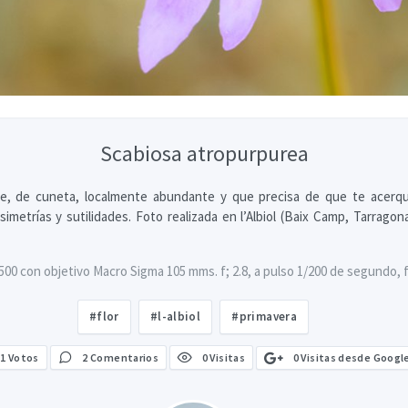
Scabiosa atropurpurea
de, de cuneta, localmente abundante y que precisa de que te acerq
simetrías y sutilidades. Foto realizada en l’Albiol (Baix Camp, Tarragon
0 con objetivo Macro Sigma 105 mms. f; 2.8, a pulso 1/200 de segundo, f: 
#flor
#l-albiol
#primavera
0 Visitas desde Googl
1
Votos
2 Comentarios
0 Visitas