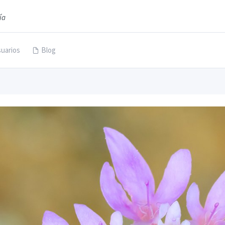
ía
uarios
Blog