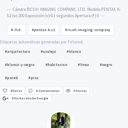
--- Cámara:RICOH IMAGING COMPANY, LTD. Modelo:PENTAX K-
S2 Iso:200 Exposición (v):0.1 segundos Apertura (f):5 ---
#-ltd-
#pentax-k-s2
#ricoh-imaging-company
Etiquetas automáticas generadas por Fotored:
#arquitectura
#azulejo
#blanco
#blanco-y-negro
#habitacion
#linea
#negro
#pared
#piso
4
Votos
6 Comentarios
0 Visitas
0 Visitas desde Google