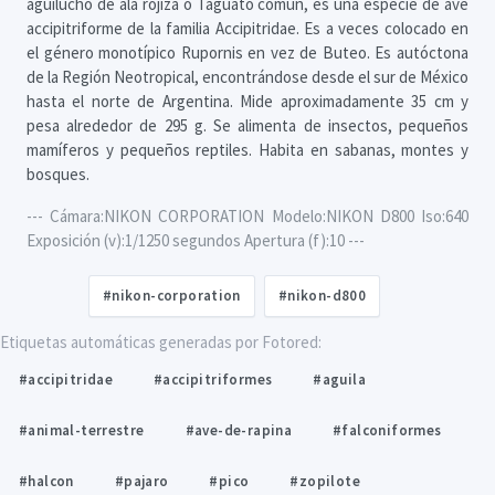
aguilucho de ala rojiza o Taguatô común, es una especie de ave
accipitriforme de la familia Accipitridae. Es a veces colocado en
el género monotípico Rupornis en vez de Buteo. Es autóctona
de la Región Neotropical, encontrándose desde el sur de México
hasta el norte de Argentina. Mide aproximadamente 35 cm y
pesa alrededor de 295 g. Se alimenta de insectos, pequeños
mamíferos y pequeños reptiles. Habita en sabanas, montes y
bosques.
--- Cámara:NIKON CORPORATION Modelo:NIKON D800 Iso:640
Exposición (v):1/1250 segundos Apertura (f):10 ---
#nikon-corporation
#nikon-d800
Etiquetas automáticas generadas por Fotored:
#accipitridae
#accipitriformes
#aguila
#animal-terrestre
#ave-de-rapina
#falconiformes
#halcon
#pajaro
#pico
#zopilote