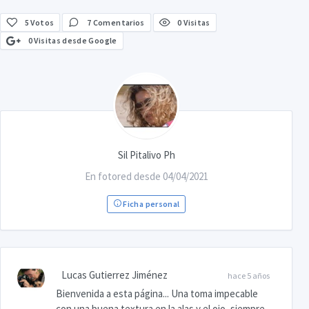
5
Votos
7 Comentarios
0 Visitas
0 Visitas desde Google
Sil Pitalivo Ph
En fotored desde 04/04/2021
Ficha personal
Lucas Gutierrez Jiménez
hace 5 años
Bienvenida a esta página... Una toma impecable
con una buena textura en la alas y el ojo, siempre