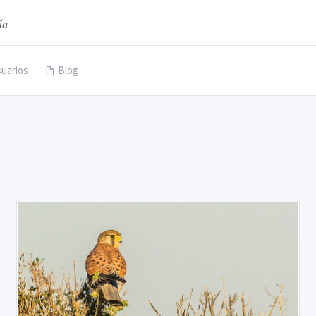
ía
uarios
Blog