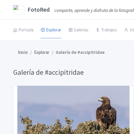
FotoRed
comparte, aprende y disfruta de la fotograf
Portada
Explorar
Galerías
Trabajos
Us
Inicio
Explorar
Galería de #accipitridae
Galería de #accipitridae