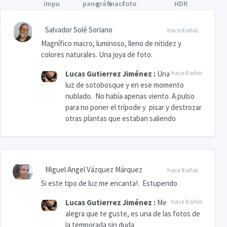
Salvador Solé Soriano
hace 8 años
Magnífico macro, luminoso, lleno de nitidez y
colores naturales. Una joya de foto.
Lucas Gutierrez Jiménez
:
Una
hace 8 años
luz de sotobosque y en ese momento
nublado. No había apenas viento. A pulso
para no poner el trípode y pisar y destrozar
otras plantas que estaban saliendo
Miguel Angel Vázquez Márquez
hace 8 años
Si este tipo de luz me encanta!. Estupendo
Lucas Gutierrez Jiménez
:
Me
hace 8 años
alegra que te guste, es una de las fotos de
la temporada sin duda