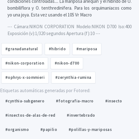
condiciones controladas.... La mariposa arlequín y el híbrido de O.
bombiliflora y O. tenthredinifera. Para los orquimaniacos como
yo una joya. Esta vez usando el 105 Vr Macro
--- Cámara:NIKON CORPORATION Modelo:NIKON D700 Iso:400
Exposición (v):1/320 segundos Apertura (f):10 ---
#granadanatural
#hibrido
#mariposa
#nikon-corporation
#nikon-d700
#ophrys-x-sommieri
#zerynthia-rumina
Etiquetas automáticas generadas por Fotored:
#cynthia-subgenero
#fotografia-macro
#insecto
#insectos-de-alas-de-red
#invertebrado
#organismo
#papilio
#polillas-y-mariposas