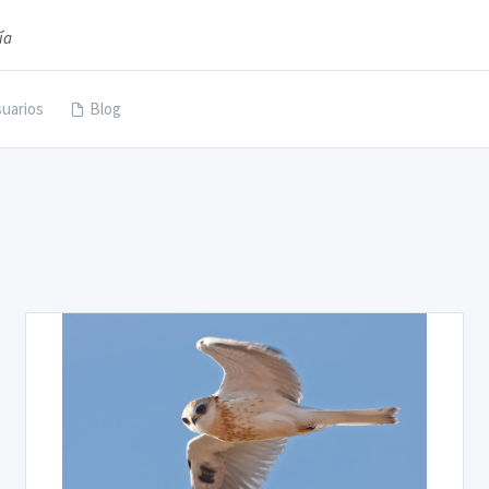
ía
uarios
Blog