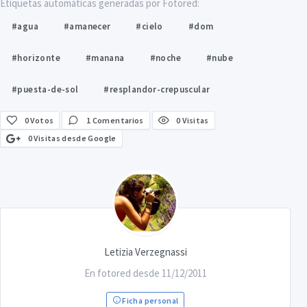
Etiquetas automáticas generadas por Fotored:
#agua
#amanecer
#cielo
#dom
#horizonte
#manana
#noche
#nube
#puesta-de-sol
#resplandor-crepuscular
0
Votos
1 Comentarios
0 Visitas
0 Visitas desde Google
Letizia Verzegnassi
En fotored desde 11/12/2011
Ficha personal