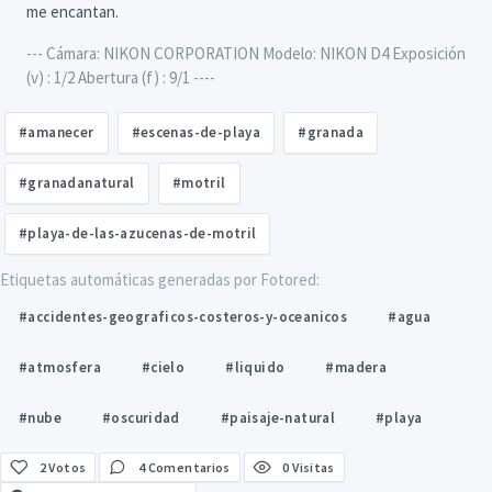
me encantan.
--- Cámara: NIKON CORPORATION Modelo: NIKON D4 Exposición
(v) : 1/2 Abertura (f) : 9/1 ----
#amanecer
#escenas-de-playa
#granada
#granadanatural
#motril
#playa-de-las-azucenas-de-motril
Etiquetas automáticas generadas por Fotored:
#accidentes-geograficos-costeros-y-oceanicos
#agua
#atmosfera
#cielo
#liquido
#madera
#nube
#oscuridad
#paisaje-natural
#playa
2
Votos
4 Comentarios
0 Visitas