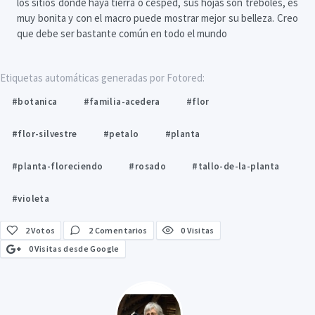
los sitios donde haya tierra o cesped, sus hojas son tréboles, es
muy bonita y con el macro puede mostrar mejor su belleza. Creo
que debe ser bastante común en todo el mundo
Etiquetas automáticas generadas por Fotored:
#botanica
#familia-acedera
#flor
#flor-silvestre
#petalo
#planta
#planta-floreciendo
#rosado
#tallo-de-la-planta
#violeta
2
Votos
2 Comentarios
0 Visitas
0 Visitas desde Google