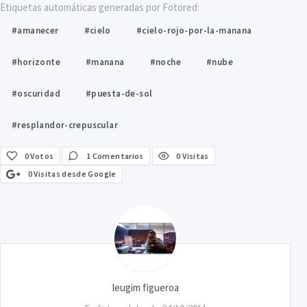
Etiquetas automáticas generadas por Fotored:
#amanecer
#cielo
#cielo-rojo-por-la-manana
#horizonte
#manana
#noche
#nube
#oscuridad
#puesta-de-sol
#resplandor-crepuscular
0
Votos
1 Comentarios
0 Visitas
0 Visitas desde Google
leugim figueroa