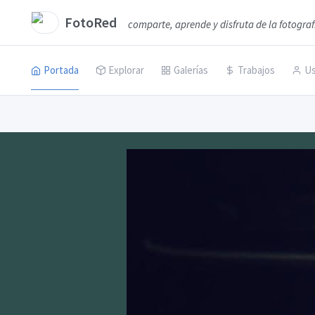
FotoRed
comparte, aprende y disfruta de la fotograf
Portada
Explorar
Galerías
Trabajos
Us