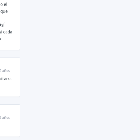
o el
 que
Así
si cada
.
9 años
itarra
9 años