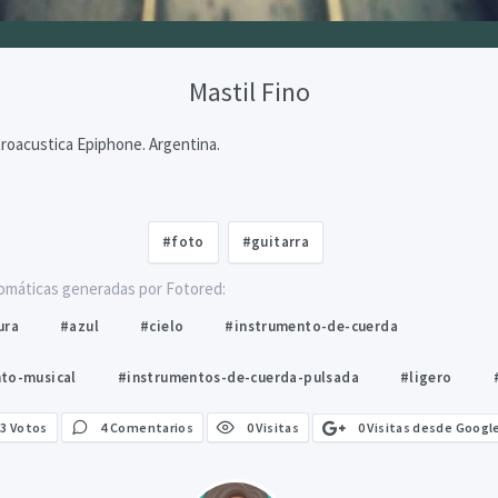
Mastil Fino
troacustica Epiphone. Argentina.
#foto
#guitarra
omáticas generadas por Fotored:
ura
#azul
#cielo
#instrumento-de-cuerda
to-musical
#instrumentos-de-cuerda-pulsada
#ligero
0 Visitas desde Googl
3
Votos
4 Comentarios
0 Visitas