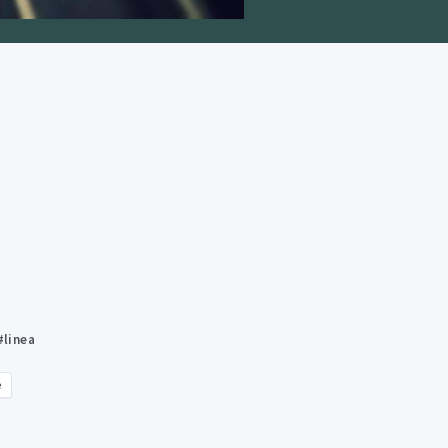
#linea
e