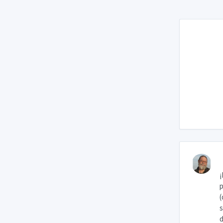
¡
p
(
s
d