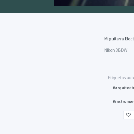
Mi guitarra Elec
Nikon 3BDW
Etiquetas aut
#arquitect
#instrumen