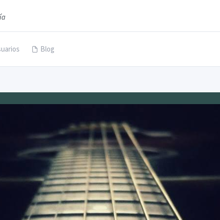
ía
uarios
Blog