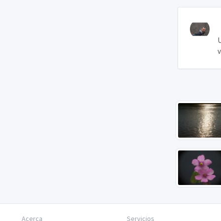
U
v
Acerca
Servicios