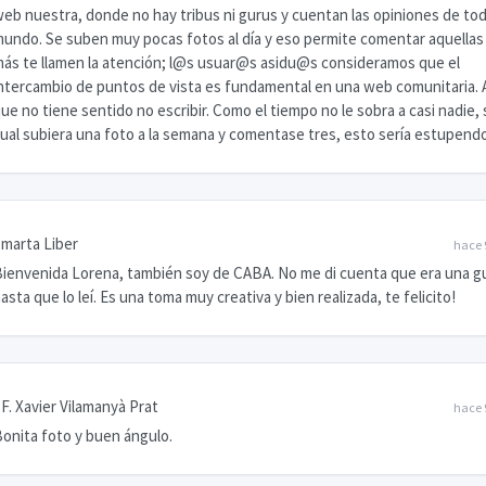
eb nuestra, donde no hay tribus ni gurus y cuentan las opiniones de tod
undo. Se suben muy pocas fotos al día y eso permite comentar aquellas
ás te llamen la atención; l@s usuar@s asidu@s consideramos que el
ntercambio de puntos de vista es fundamental en una web comunitaria. 
ue no tiene sentido no escribir. Como el tiempo no le sobra a casi nadie, 
ual subiera una foto a la semana y comentase tres, esto sería estupendo
marta Liber
hace 
ienvenida Lorena, también soy de CABA. No me di cuenta que era una gu
asta que lo leí. Es una toma muy creativa y bien realizada, te felicito!
F. Xavier Vilamanyà Prat
hace 
onita foto y buen ángulo.