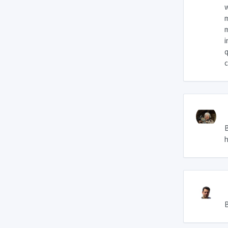
w
m
m
i
q
c
B
h
B