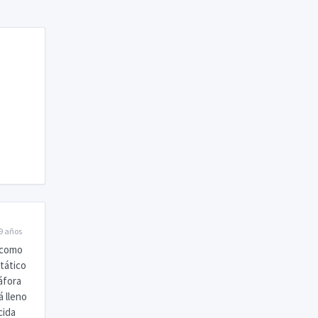
9 años
 como
stático
áfora
á lleno
cida