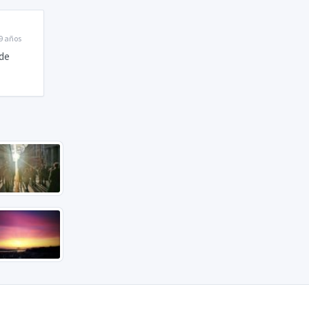
9 años
 de