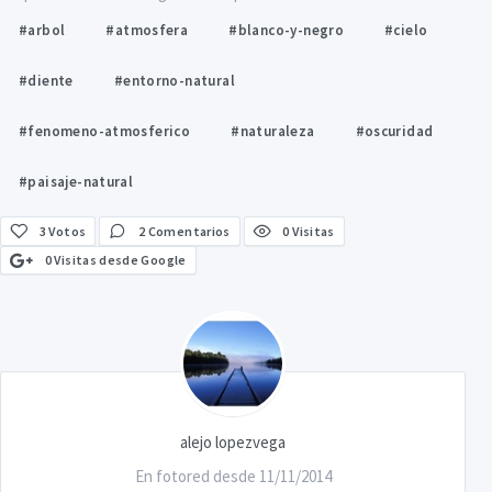
#arbol
#atmosfera
#blanco-y-negro
#cielo
#diente
#entorno-natural
#fenomeno-atmosferico
#naturaleza
#oscuridad
#paisaje-natural
3
Votos
2 Comentarios
0 Visitas
0 Visitas desde Google
alejo lopezvega
En fotored desde 11/11/2014