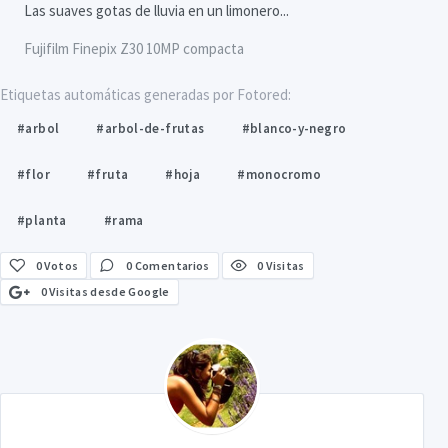
Las suaves gotas de lluvia en un limonero...
Fujifilm Finepix Z30 10MP compacta
Etiquetas automáticas generadas por Fotored:
#arbol
#arbol-de-frutas
#blanco-y-negro
#flor
#fruta
#hoja
#monocromo
#planta
#rama
0
Votos
0 Comentarios
0 Visitas
0 Visitas desde Google