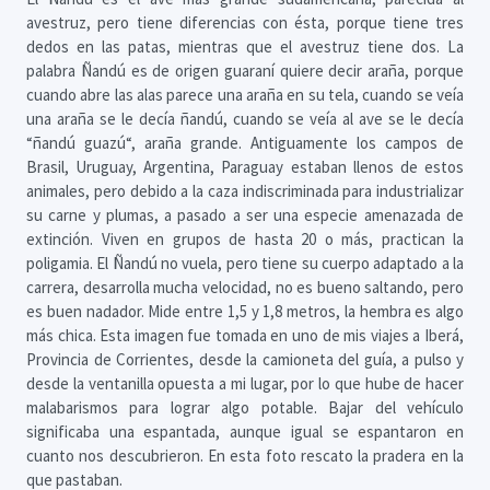
avestruz, pero tiene diferencias con ésta, porque tiene tres
dedos en las patas, mientras que el avestruz tiene dos. La
palabra Ñandú es de origen guaraní quiere decir araña, porque
cuando abre las alas parece una araña en su tela, cuando se veía
una araña se le decía ñandú, cuando se veía al ave se le decía
“ñandú guazú“, araña grande. Antiguamente los campos de
Brasil, Uruguay, Argentina, Paraguay estaban llenos de estos
animales, pero debido a la caza indiscriminada para industrializar
su carne y plumas, a pasado a ser una especie amenazada de
extinción. Viven en grupos de hasta 20 o más, practican la
poligamia. El Ñandú no vuela, pero tiene su cuerpo adaptado a la
carrera, desarrolla mucha velocidad, no es bueno saltando, pero
es buen nadador. Mide entre 1,5 y 1,8 metros, la hembra es algo
más chica. Esta imagen fue tomada en uno de mis viajes a Iberá,
Provincia de Corrientes, desde la camioneta del guía, a pulso y
desde la ventanilla opuesta a mi lugar, por lo que hube de hacer
malabarismos para lograr algo potable. Bajar del vehículo
significaba una espantada, aunque igual se espantaron en
cuanto nos descubrieron. En esta foto rescato la pradera en la
que pastaban.