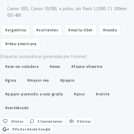
Canon 20D, Canon 70/300, a pulso, sin flash 1/1000 7.1 300mm
ISO 400
#argentina
#corrientes
#marta-liber
#nandu
#rhea-americana
Etiquetas automáticas generadas por Fotored:
#ave-no-voladora
#emu
#fauna-silvestre
#grua
#mayor-rea
#pajaro
#pajaro-parecido-a-una-grulla
#pico
#ratite
#vertebrado
2
Votos
5 Comentarios
0 Visitas
0 Visitas desde Google