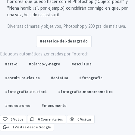
horrores que puedo hacer con el Photoshop ("Objeto podal" y
"Nena horribilis", por ejemplo) coincidirán conmigo en que, por
una vez, he sido caaasi sutil...
Diversas cámaras y objetivos, Photoshop y 200 grs. de mala uva.
#estetica-del-desagrado
Etiquetas automáticas generadas por Fotored:
#art-o
#blanco-y-negro
#escultura
#escultura-clasica
#estatua
#fotografia
#fotografia-de-stock
#fotografia-monocromatica
#monocromo
#monumento
5
Votos
6 Comentarios
0 Visitas
1 Visitas desde Google