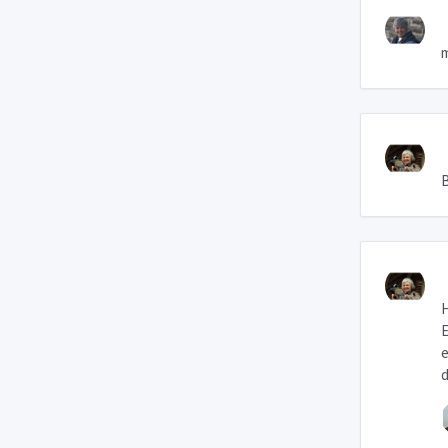
m
B
H
E
e
d