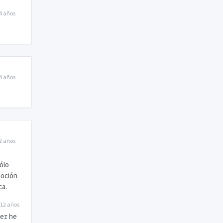
4 años
4 años
2 años
ólo
moción
ca.
12 años
vez he