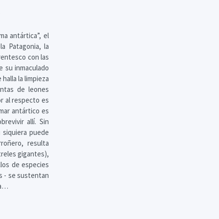
)
 antártica”, el
la Patagonia, la
rentesco con las
ue su inmaculado
halla la limpieza
entas de leones
r al respecto es
mar antártico es
vivir allí. Sin
i siquiera puede
roñero, resulta
treles gigantes),
ollos de especies
s - se sustentan
ra…