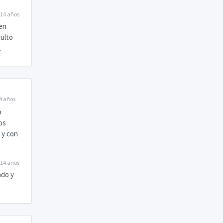
14 años
uen
dulto
.
4 años
o
os
 y con
14 años
ado y