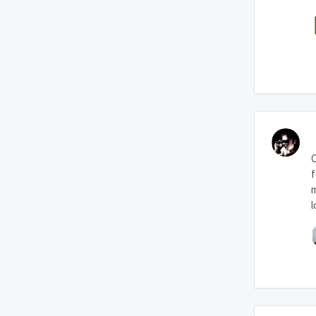
C
f
m
l