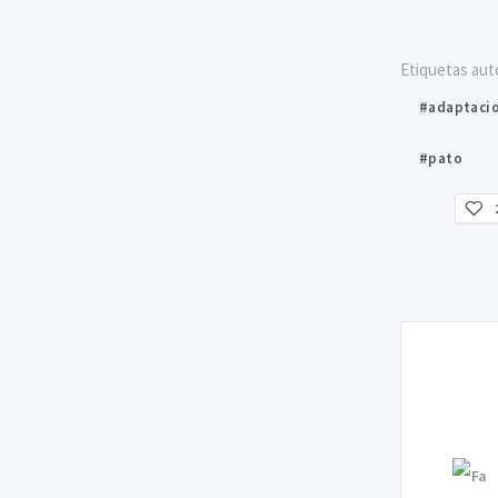
Etiquetas aut
#adaptaci
#pato