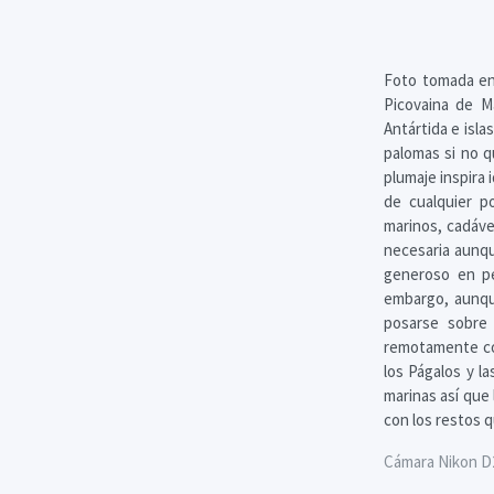
Foto tomada en
Picovaina de Ma
Antártida e isl
palomas si no q
plumaje inspira 
de cualquier p
marinos, cadáve
necesaria aunqu
generoso en pe
embargo, aunque
posarse sobre 
remotamente come
los Págalos y la
marinas así que
con los restos 
Cámara Nikon D2X