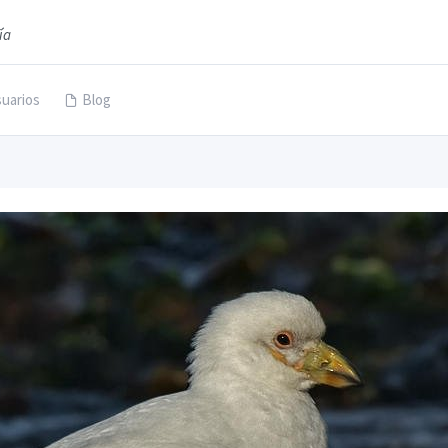
ía
uarios
Blog