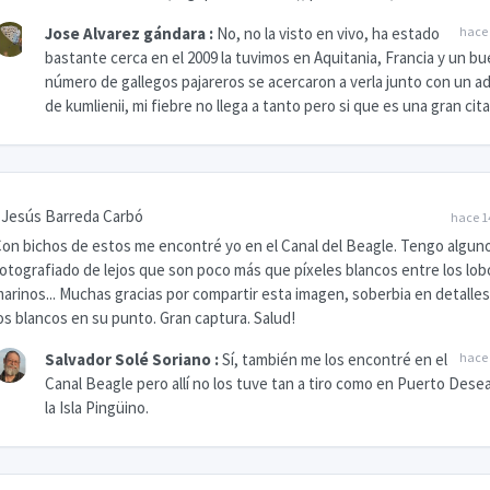
Jose Alvarez gándara
:
No, no la visto en vivo, ha estado
hace 
bastante cerca en el 2009 la tuvimos en Aquitania, Francia y un b
número de gallegos pajareros se acercaron a verla junto con un a
de kumlienii, mi fiebre no llega a tanto pero si que es una gran cita
Jesús Barreda Carbó
hace 1
on bichos de estos me encontré yo en el Canal del Beagle. Tengo algun
otografiado de lejos que son poco más que píxeles blancos entre los lob
arinos... Muchas gracias por compartir esta imagen, soberbia en detalles
os blancos en su punto. Gran captura. Salud!
Salvador Solé Soriano
:
Sí, también me los encontré en el
hace 
Canal Beagle pero allí no los tuve tan a tiro como en Puerto Dese
la Isla Pingüino.