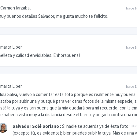
Carmen Iarzabal
hace 1
uy buenos detalles Salvador, me gusta mucho te felicito.
marta Liber
hace 1
elleza y calidad envidiables. Enhorabuena!
marta Liber
hace 1
ola Salva, vuelvo a comentar esta foto porque es realmente muy buena.
staba por subir una y busqué para ver otras fotos de la misma especie, s
stá la tuya y es tan buena que la mía quedará para mi recuerdo, con la e
e haberla visto muy a la distancia desde el barco y pegada contra una ro
Salvador Solé Soriano
:
Si nadie se acuerda ya de ésta foto
hace 
(excepto tú, es evidente); bien puedes subir la tuya. Más de una 