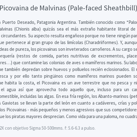
Picovaina de Malvinas (Pale-faced Sheathbill
 Puerto Deseado, Patagonia Argentina. También conocido como “Paloma
lvinas (Chionis alba) quizás sea el más extraño habitante litoral de 
as circundantes. Su aspecto resulta engañoso porque no tiene ningún pa
ue pertenece al gran grupo de las limícolas (Charadriiformes). Y, aunq
ideas de pureza, los picovainas son inveterados carroñeros. A su cargo se 
orquería (restos de comida, partes nutritivas de excrementos, plac
res…) que contamine las colonias de aves o mamíferos marinos. Su labo
e también depredan sobre huevos y polluelos recién eclosionados. El 
sca y por ello tanto pingüinos como mamíferos marinos pueden sobre
 habita la costa, el Picovaina es un ave terrestre que no pesca y n
el agua así que aprovecha todo aquello que, incluso para un car
stible, incluidas las algas. En esa fría región, los Abanto-marinos (pe
s Gaviotas se llevan la parte del león en cuanto a cadáveres, crías y p
 los Picovainas - más pequeños y menos agresivos que sus competidore
que los piratas mayores desprecian. Como vida para una paloma, no cuad
 con objetivo Sigma 50-500mms. f: 5.6-6.3 a pulso.