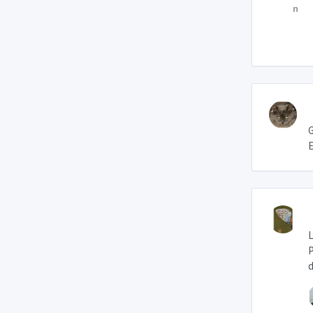
G
E
L
P
d