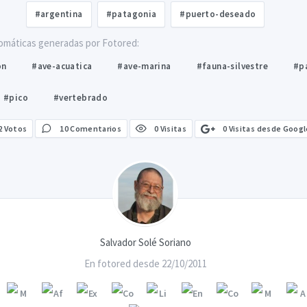
#argentina
#patagonia
#puerto-deseado
omáticas generadas por Fotored:
on
#ave-acuatica
#ave-marina
#fauna-silvestre
#p
#pico
#vertebrado
0 Visitas desde Googl
2
Votos
10 Comentarios
0 Visitas
Salvador Solé Soriano
En fotored desde 22/10/2011