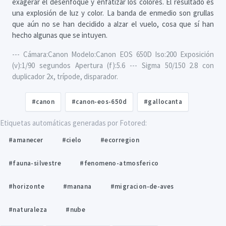
exagerar el desenfoque y enfatizar los colores. El resultado es
una explosión de luz y color. La banda de enmedio son grullas
que aún no se han decidido a alzar el vuelo, cosa que sí han
hecho algunas que se intuyen.
--- Cámara:Canon Modelo:Canon EOS 650D Iso:200 Exposición
(v):1/90 segundos Apertura (f):5.6 --- Sigma 50/150 2.8 con
duplicador 2x, trípode, disparador.
#canon
#canon-eos-650d
#gallocanta
Etiquetas automáticas generadas por Fotored:
#amanecer
#cielo
#ecorregion
#fauna-silvestre
#fenomeno-atmosferico
#horizonte
#manana
#migracion-de-aves
#naturaleza
#nube