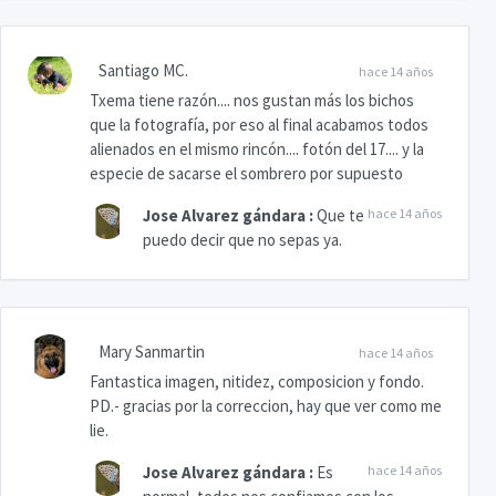
Santiago MC.
hace 14 años
Txema tiene razón.... nos gustan más los bichos
que la fotografía, por eso al final acabamos todos
alienados en el mismo rincón.... fotón del 17.... y la
especie de sacarse el sombrero por supuesto
Jose Alvarez gándara
:
Que te
hace 14 años
puedo decir que no sepas ya.
Mary Sanmartin
hace 14 años
Fantastica imagen, nitidez, composicion y fondo.
PD.- gracias por la correccion, hay que ver como me
lie.
Jose Alvarez gándara
:
Es
hace 14 años