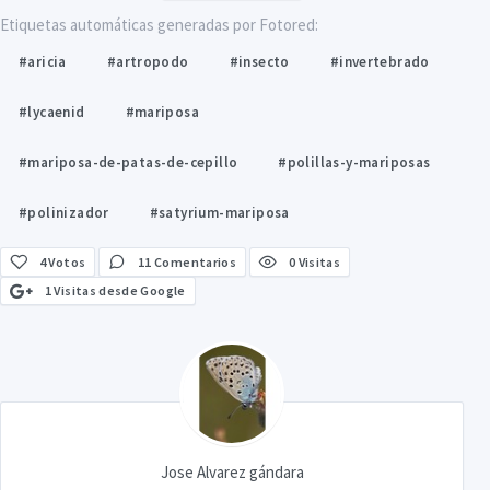
Etiquetas automáticas generadas por Fotored:
#aricia
#artropodo
#insecto
#invertebrado
#lycaenid
#mariposa
#mariposa-de-patas-de-cepillo
#polillas-y-mariposas
#polinizador
#satyrium-mariposa
4
Votos
11 Comentarios
0 Visitas
1 Visitas desde Google
Jose Alvarez gándara