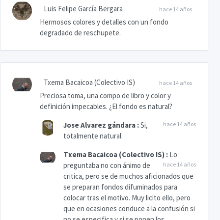
Luis Felipe García Bergara
hace 14 años
Hermosos colores y detalles con un fondo
degradado de reschupete.
Txema Bacaicoa (Colectivo IS)
hace 14 años
Preciosa toma, una compo de libro y color y
definición impecables. ¿El fondo es natural?
Jose Alvarez gándara
:
Si,
hace 14 años
totalmente natural.
Txema Bacaicoa (Colectivo IS)
:
Lo
preguntaba no con ánimo de
hace 14 años
critica, pero se de muchos aficionados que
se preparan fondos difuminados para
colocar tras el motivo. Muy licito ello, pero
que en ocasiones conduce a la confusión si
no se especifica y si se ponen los