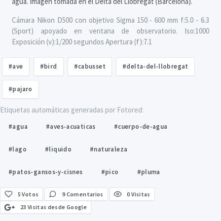
agua. Imagen tomada en el Delta del Llobregat (Barcelona).
Cámara Nikon D500 con objetivo Sigma 150 - 600 mm f:5.0 - 6.3
(Sport) apoyado en ventana de observatorio. Iso:1000
Exposición (v):1/200 segundos Apertura (f):7.1
#ave
#bird
#cabusset
#delta-del-llobregat
#pajaro
Etiquetas automáticas generadas por Fotored:
#agua
#aves-acuaticas
#cuerpo-de-agua
#lago
#liquido
#naturaleza
#patos-gansos-y-cisnes
#pico
#pluma
5
Votos
9 Comentarios
0 Visitas
23 Visitas desde Google