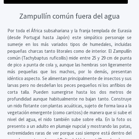
Zampullín común fuera del agua
Por toda el África subsahariana y la franja templada de Eurasia
(desde Portugal hasta Japón) este simpático personaje se
sumerje en los más variados tipos de humedales, incluidas
pequeñas charcas tanto litorales como de interior. El Zampullín
común (Tachybaptus ruficollis) mide entre 25 y 29 cm de punta
de pico a punta de cola y, aunque las hembras son ligeramente
más pequeñas que los machos, por lo demás, presentan
idéntico aspecto. Se alimentan principalmente de insectos y sus
larvas pero no desdeñan los peces pequeños ni los anfibios de
corta talla. Pueden sumergirse hasta los dos metros de
profundidad aunque habitualmente no bajan tanto. Construye
un nido flotante con plantas acuáticas, sujeto de forma laxa a la
vegetación emergente (como carrizos) de manera que si sube el
nivel del agua, el nido también sube sobre ella. En la foto os
presento a un adulto en plumaje nupcial y mostrando las patas,
extremidades raras de ver porque casi siempre está dentro del