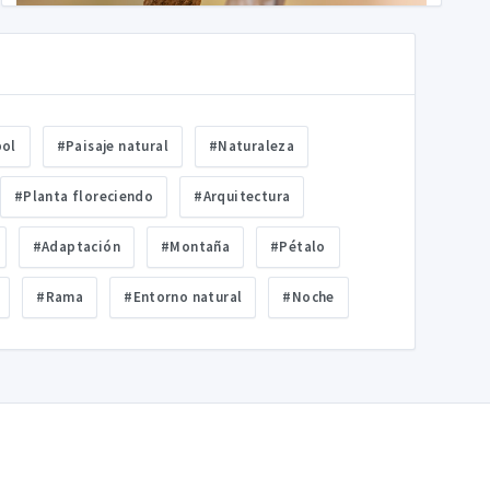
bol
#Paisaje natural
#Naturaleza
#Planta floreciendo
#Arquitectura
#Adaptación
#Montaña
#Pétalo
#Rama
#Entorno natural
#Noche