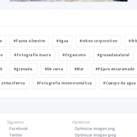
o
#Fauna silvestre
#Agua
#nikon corporation
#Ár
do
#Fotografía macro
#Organismo
#granadanatural
ck
#granada.
#De cerca
#Mar
#Pájaro encaramado
 atmosferico
#Fotografia monocromática
#Cuerpo de agua
Síguenos
Optimizar
Facebook
Optimizar imagen png
Twitter
Optimizar imagen jpeg