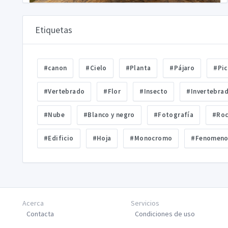
Etiquetas
#canon
#Cielo
#Planta
#Pájaro
#Pic
#Vertebrado
#Flor
#Insecto
#Invertebra
#Nube
#Blanco y negro
#Fotografía
#Ro
#Edificio
#Hoja
#Monocromo
#Fenomeno
Acerca
Servicios
Contacta
Condiciones de uso