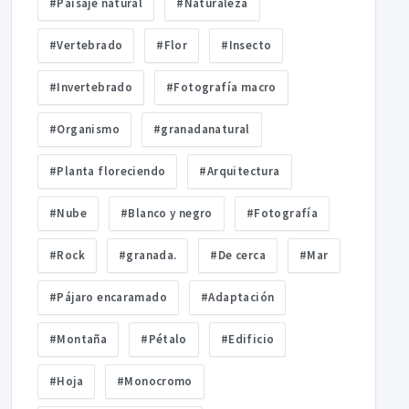
#Paisaje natural
#Naturaleza
#Vertebrado
#Flor
#Insecto
#Invertebrado
#Fotografía macro
#Organismo
#granadanatural
#Planta floreciendo
#Arquitectura
#Nube
#Blanco y negro
#Fotografía
#Rock
#granada.
#De cerca
#Mar
#Pájaro encaramado
#Adaptación
#Montaña
#Pétalo
#Edificio
#Hoja
#Monocromo