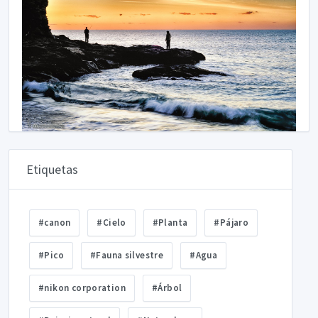
Etiquetas
#canon
#Cielo
#Planta
#Pájaro
#Pico
#Fauna silvestre
#Agua
#nikon corporation
#Árbol