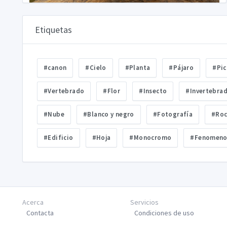
Etiquetas
#canon
#Cielo
#Planta
#Pájaro
#Pic
#Vertebrado
#Flor
#Insecto
#Invertebra
#Nube
#Blanco y negro
#Fotografía
#Ro
#Edificio
#Hoja
#Monocromo
#Fenomeno
Acerca
Servicios
Contacta
Condiciones de uso