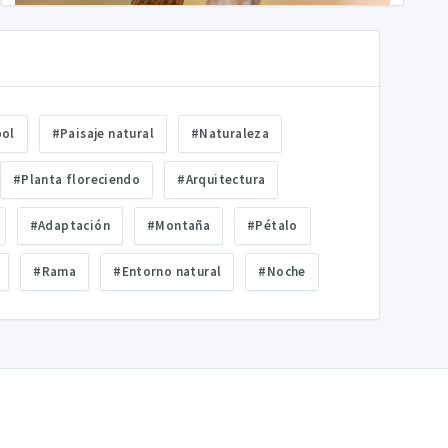
bol
#Paisaje natural
#Naturaleza
#Planta floreciendo
#Arquitectura
#Adaptación
#Montaña
#Pétalo
#Rama
#Entorno natural
#Noche