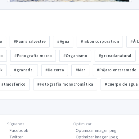
o
#Fauna silvestre
#Agua
#nikon corporation
#Ár
do
#Fotografía macro
#Organismo
#granadanatural
ck
#granada.
#De cerca
#Mar
#Pájaro encaramado
 atmosferico
#Fotografia monocromática
#Cuerpo de agua
Síguenos
Optimizar
Facebook
Optimizar imagen png
Twitter
Optimizar imagen jpeg