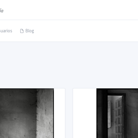
ía
uarios
Blog